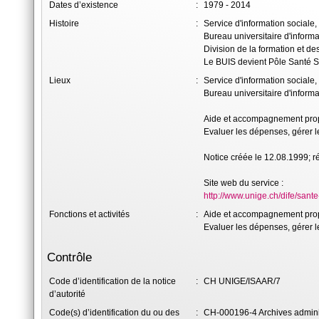
Dates d’existence
:
1979 - 2014
Histoire
:
Service d'information sociale
Bureau universitaire d'inform
Division de la formation et de
Le BUIS devient Pôle Santé S
Lieux
:
Service d'information sociale
Bureau universitaire d'inform
Aide et accompagnement prop
Evaluer les dépenses, gérer 
Notice créée le 12.08.1999; 
Site web du service :
http://www.unige.ch/dife/sante
Fonctions et activités
:
Aide et accompagnement prop
Evaluer les dépenses, gérer 
Contrôle
Code d’identification de la notice
:
CH UNIGE/ISAAR/7
d’autorité
Code(s) d’identification du ou des
:
CH-000196-4 Archives adminis