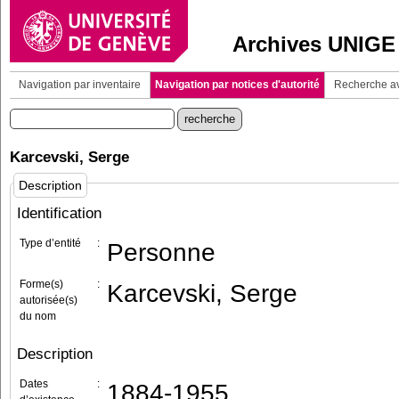
Archives UNIGE
Navigation par inventaire
Navigation par notices d'autorité
Recherche a
Karcevski, Serge
Description
Identification
Type d’entité
:
Personne
Forme(s)
:
Karcevski, Serge
autorisée(s)
du nom
Description
Dates
:
1884-1955