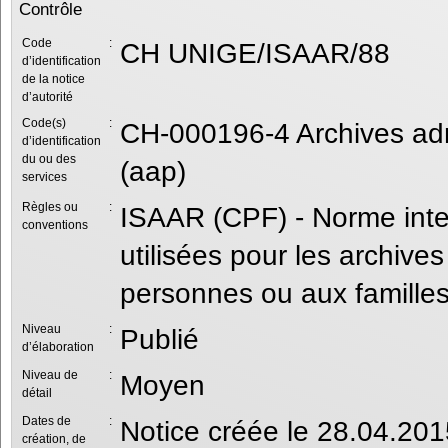
Contrôle
Code
:
CH UNIGE/ISAAR/88
d’identification
de la notice
d’autorité
Code(s)
:
CH-000196-4 Archives admi
d’identification
du ou des
(aap)
services
Règles ou
:
ISAAR (CPF) - Norme intern
conventions
utilisées pour les archives
personnes ou aux familles
Niveau
:
Publié
d’élaboration
Niveau de
:
Moyen
détail
Dates de
:
Notice créée le 28.04.201
création, de