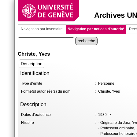
Archives U
Navigation par inventaire
Navigation par notices d'autorité
Rech
Christe, Yves
Description
Identification
Type d’entité
:
Personne
Forme(s) autorisée(s) du nom
:
Christe, Yves
Description
Dates d’existence
:
1939 ->
Histoire
:
- Originaire du Jura, Y
- Professeur ordinaire, 
- Professeur honoraire