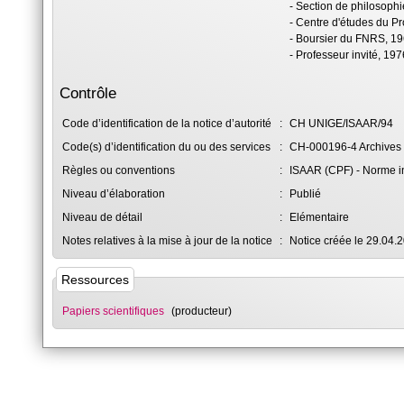
- Section de philosophi
- Centre d'études du 
- Boursier du FNRS, 19
- Professeur invité, 19
Contrôle
Code d’identification de la notice d’autorité
:
CH UNIGE/ISAAR/94
Code(s) d’identification du ou des services
:
CH-000196-4 Archives a
Règles ou conventions
:
ISAAR (CPF) - Norme int
Niveau d’élaboration
:
Publié
Niveau de détail
:
Elémentaire
Notes relatives à la mise à jour de la notice
:
Notice créée le 29.04.
Ressources
Papiers scientifiques
(producteur)