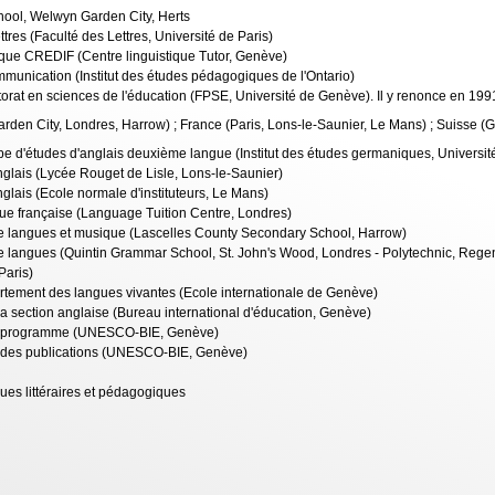
ool, Welwyn Garden City, Herts
tres (Faculté des Lettres, Université de Paris)
que CREDIF (Centre linguistique Tutor, Genève)
mmunication (Institut des études pédagogiques de l'Ontario)
orat en sciences de l'éducation (FPSE, Université de Genève). Il y renonce en 199
en City, Londres, Harrow) ; France (Paris, Lons-le-Saunier, Le Mans) ; Suisse (
e d'études d'anglais deuxième langue (Institut des études germaniques, Université
nglais (Lycée Rouget de Lisle, Lons-le-Saunier)
nglais (Ecole normale d'instituteurs, Le Mans)
gue française (Language Tuition Centre, Londres)
e langues et musique (Lascelles County Secondary School, Harrow)
 langues (Quintin Grammar School, St. John's Wood, Londres - Polytechnic, Regent
 Paris)
rtement des langues vivantes (Ecole internationale de Genève)
a section anglaise (Bureau international d'éducation, Genève)
du programme (UNESCO-BIE, Genève)
té des publications (UNESCO-BIE, Genève)
ues littéraires et pédagogiques