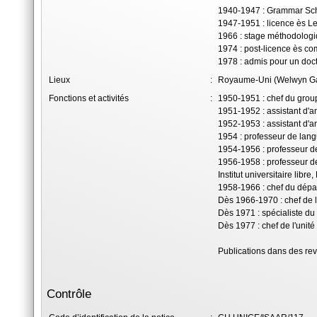
1940-1947 : Grammar Sch
1947-1951 : licence ès Let
1966 : stage méthodologi
1974 : post-licence ès co
1978 : admis pour un doct
Lieux
:
Royaume-Uni (Welwyn Gard
Fonctions et activités
:
1950-1951 : chef du group
1951-1952 : assistant d'a
1952-1953 : assistant d'a
1954 : professeur de lan
1954-1956 : professeur d
1956-1958 : professeur de
Institut universitaire libre,
1958-1966 : chef du dépa
Dès 1966-1970 : chef de l
Dès 1971 : spécialiste 
Dès 1977 : chef de l'uni
Publications dans des rev
Contrôle