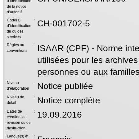
d’identification
de la notice
d’autorité
Code(s)
:
CH-001702-5
d’identification
du ou des
services
Règles ou
:
ISAAR (CPF) - Norme intern
conventions
utilisées pour les archives
personnes ou aux familles
Niveau
:
Notice publiée
d’élaboration
Niveau de
:
Notice complète
détail
Dates de
:
19.09.2016
création, de
révision ou de
destruction
Langue(s) et
: