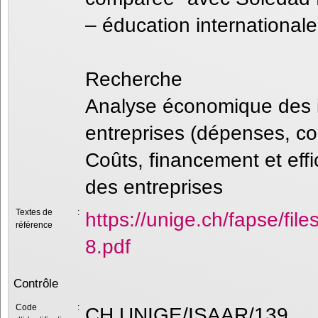
– éducation internationale
Recherche
Analyse économique des i
entreprises (dépenses, coût
Coûts, financement et eff
des entreprises
Textes de
:
https://unige.ch/fapse/fi
référence
8.pdf
Contrôle
Code
:
CH UNIGE/ISAAR/139