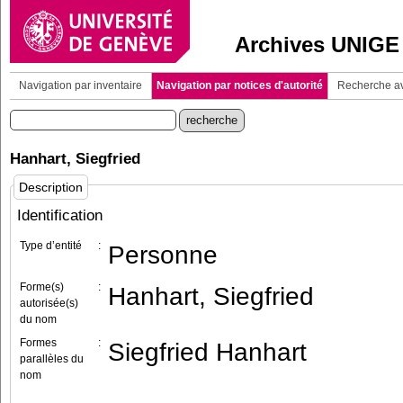
Archives UNIGE
Navigation par inventaire
Navigation par notices d'autorité
Recherche a
Hanhart, Siegfried
Description
Identification
Type d’entité
:
Personne
Forme(s)
:
Hanhart, Siegfried
autorisée(s)
du nom
Formes
:
Siegfried Hanhart
parallèles du
nom