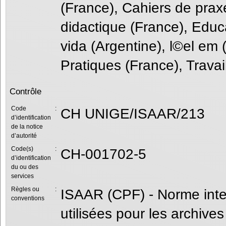
(France), Cahiers de prax
didactique (France), Educ
vida (Argentine), l©el em (
Pratiques (France), Travai
Contrôle
Code
:
CH UNIGE/ISAAR/213
d’identification
de la notice
d’autorité
Code(s)
:
CH-001702-5
d’identification
du ou des
services
Règles ou
:
ISAAR (CPF) - Norme intern
conventions
utilisées pour les archives