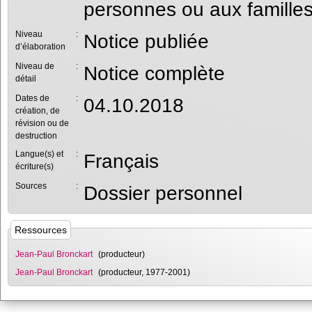
personnes ou aux familles
Niveau
:
Notice publiée
d’élaboration
Niveau de
:
Notice complète
détail
Dates de
:
04.10.2018
création, de
révision ou de
destruction
Langue(s) et
:
Français
écriture(s)
Sources
:
Dossier personnel
Ressources
Jean-Paul Bronckart
(producteur)
Jean-Paul Bronckart
(producteur, 1977-2001)