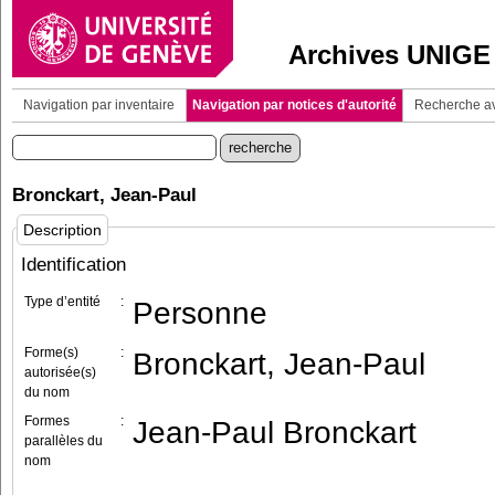
Archives UNIGE
Navigation par inventaire
Navigation par notices d'autorité
Recherche a
Bronckart, Jean-Paul
Description
Identification
Type d’entité
:
Personne
Forme(s)
:
Bronckart, Jean-Paul
autorisée(s)
du nom
Formes
:
Jean-Paul Bronckart
parallèles du
nom