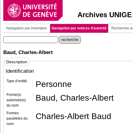
Archives UNIGE
Navigation par inventaire
Navigation par notices d'autorité
Recherche a
Baud, Charles-Albert
Description
Identification
Type d’entité
:
Personne
Forme(s)
:
Baud, Charles-Albert
autorisée(s)
du nom
Formes
:
Charles-Albert Baud
parallèles du
nom