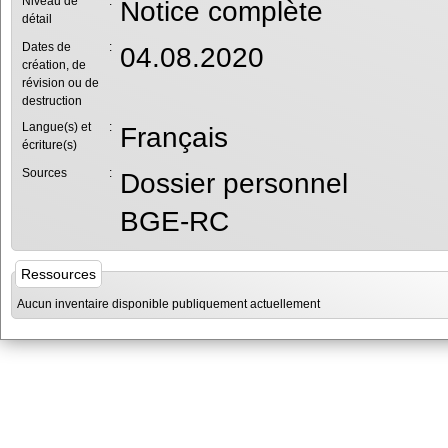
Niveau de
:
Notice complète
détail
Dates de
:
04.08.2020
création, de
révision ou de
destruction
Langue(s) et
:
Français
écriture(s)
Sources
:
Dossier personnel
BGE-RC
Ressources
Aucun inventaire disponible publiquement actuellement