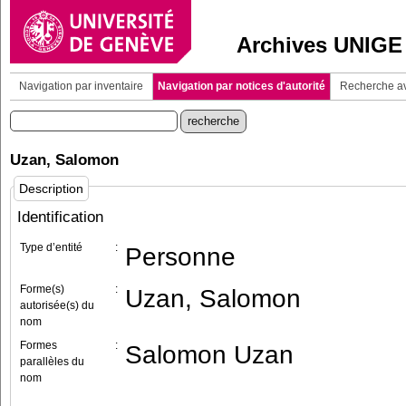
Archives UNIGE
Navigation par inventaire
Navigation par notices d'autorité
Recherche a
Uzan, Salomon
Description
Identification
Type d’entité
:
Personne
Forme(s)
:
Uzan, Salomon
autorisée(s) du
nom
Formes
:
Salomon Uzan
parallèles du
nom