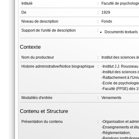
Intitulé
:
Faculté de psychologi
De
:
1929
Niveau de description
:
Fonds
Support de l'unité de description
:
Documents textuels
Contexte
Nom du producteur
:
Institut des sciences 
Histoire administrative/Notice biographique
:
-Institut J.J. Roussea
-Institut des sciences 
-Rattachement à l'Uni
-Ecole de psychologie
-Faculté (FPSE) dès 1
Modalités d'entrée
:
Versements
Contenu et Structure
Présentation du contenu
:
-Organisation et admini
-Enseignements et étu
-Réglementation;
-Relations institutionn