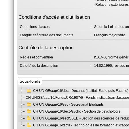
-Relations extérieures
Conditions d'accès et d'utilisation
Conditions d'accès
:
Selon la Loi sur les a
Langue et écriture des documents
:
Français majoritaire
Contrôle de la description
Règles et convention
:
ISAD-G, Norme général
Date(s) de la description
:
14.02.1990; révisée 
Sous-fonds
CH UNIGE/aap/16/déc - Décanat (Institut, Ecole puis Faculté)
CH UNIGE/aap/16/FondsJJR/1987/6 - Fonds Institut Jean-Jacqu
CH UNIGE/aap/16/sec - Secrétariat Etudiants
CH UNIGE/aap/16/SectPsycho - Section de psychologie
CH UNIGE/aap/16/sectSSED - Section des sciences de l'éduc
CH UNIGE/aap/16/tecfa - Technologies de formation et d'app