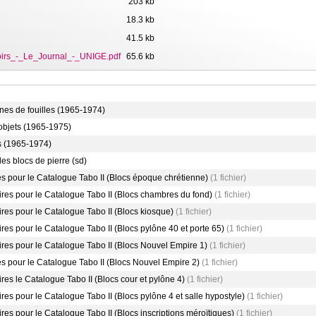
203 kb
18.3 kb
41.5 kb
irs_-_Le_Journal_-_UNIGE.pdf
65.6 kb
es de fouilles (1965-1974)
objets (1965-1975)
s (1965-1974)
es blocs de pierre (sd)
s pour le Catalogue Tabo II (Blocs époque chrétienne)
(1 fichier)
res pour le Catalogue Tabo II (Blocs chambres du fond)
(1 fichier)
es pour le Catalogue Tabo II (Blocs kiosque)
(1 fichier)
es pour le Catalogue Tabo II (Blocs pylône 40 et porte 65)
(1 fichier)
res pour le Catalogue Tabo II (Blocs Nouvel Empire 1)
(1 fichier)
s pour le Catalogue Tabo II (Blocs Nouvel Empire 2)
(1 fichier)
es le Catalogue Tabo II (Blocs cour et pylône 4)
(1 fichier)
s pour le Catalogue Tabo II (Blocs pylône 4 et salle hypostyle)
(1 fichier)
s pour le Catalogue Tabo II (Blocs inscriptions méroïtiques)
(1 fichier)