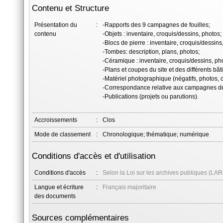
Contenu et Structure
Présentation du
:
-Rapports des 9 campagnes de fouilles;
contenu
-Objets : inventaire, croquis/dessins, photos;
-Blocs de pierre : inventaire, croquis/dessins
-Tombes: description, plans, photos;
-Céramique : inventaire, croquis/dessins, ph
-Plans et coupes du site et des différents bâ
-Matériel photographique (négatifs, photos, c
-Correspondance relative aux campagnes de f
-Publications (projets ou parutions).
Accroissements
:
Clos
Mode de classement
:
Chronologique; thématique; numérique
Conditions d'accès et d'utilisation
Conditions d'accès
:
Selon la Loi sur les archives publiques (LAR
Langue et écriture
:
Français majoritaire
des documents
Sources complémentaires