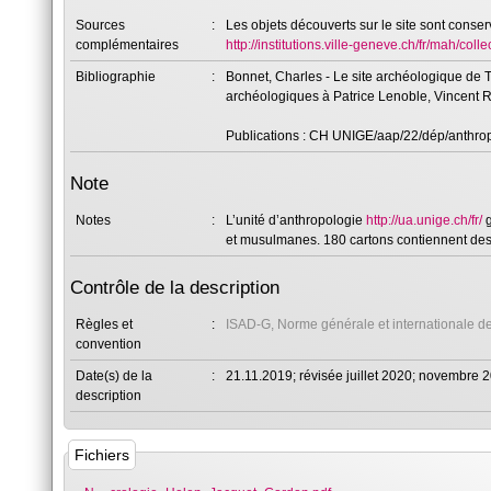
Sources
:
Les objets découverts sur le site sont conser
complémentaires
http://institutions.ville-geneve.ch/fr/mah/col
Bibliographie
:
Bonnet, Charles - Le site archéologique de 
archéologiques à Patrice Lenoble, Vincent Ro
Publications : CH UNIGE/aap/22/dép/anthrop
Note
Notes
:
L’unité d’anthropologie
http://ua.unige.ch/fr/
g
et musulmanes. 180 cartons contiennent des 
Contrôle de la description
Règles et
:
ISAD-G, Norme générale et internationale de
convention
Date(s) de la
:
21.11.2019; révisée juillet 2020; novembre 
description
Fichiers