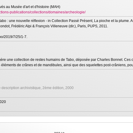
vés au Musée d'art et d'histoire (MAH)
lections-publications/collections/domaines/archeologie/
Tabo : une nouvelle réflexion - in Collection Passé Présent, La pioche et la plume
ndot, Frédéric Alpi & François Villeneuve (dir.), Paris, PUPS, 2011.
o/2019/7/25/1-7.
ère une collection de restes humains de Tabo, déposée par Charles Bonnet. Ces o
éléments de crânes et de mandibules, ainsi que des squelettes post-crâniens, pour
 description archivistique, 2ème édition, 2000
2020