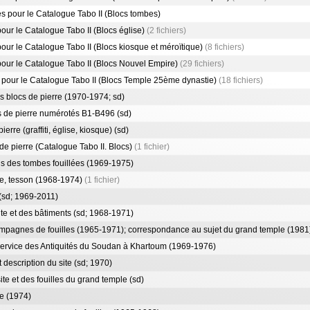
 pour le Catalogue Tabo II (Blocs tombes)
ur le Catalogue Tabo II (Blocs église)
(2 fichiers)
r le Catalogue Tabo II (Blocs kiosque et méroïtique)
(8 fichiers)
ur le Catalogue Tabo II (Blocs Nouvel Empire)
(29 fichiers)
pour le Catalogue Tabo II (Blocs Temple 25ème dynastie)
(18 fichiers)
 blocs de pierre (1970-1974; sd)
 de pierre numérotés B1-B496 (sd)
re (graffiti, église, kiosque) (sd)
e pierre (Catalogue Tabo II. Blocs)
(1 fichier)
s des tombes fouillées (1969-1975)
e, tesson (1968-1974)
(1 fichier)
(sd; 1969-2011)
e et des bâtiments (sd; 1968-1971)
pagnes de fouilles (1965-1971); correspondance au sujet du grand temple (1981
ervice des Antiquités du Soudan à Khartoum (1969-1976)
description du site (sd; 1970)
e et des fouilles du grand temple (sd)
e (1974)