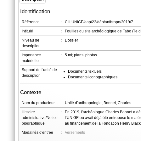
Identification
Référence
:
CH UNIGE/aap/22/dép/anthropo/2019/7
Intitulé
:
Fouilles du site archéologique de Tabo (île 
Niveau de
:
Dossier
description
Importance
:
5 ml; plans; photos
matérielle
Support de l'unité de
:
Documents textuels
description
Documents iconographiques
Contexte
Nom du producteur
:
Unité d'anthropologie, Bonnet, Charles
Histoire
:
En 2019, l'archéologue Charles Bonnet a dép
administrative/Notice
l’UNIGE où avait déjà été entreposé le matér
biographique
au financement de la Fondation Henry Blackme
Modalités d'entrée
:
Versements