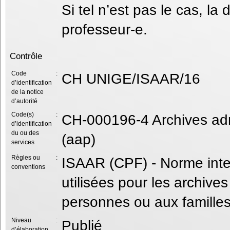
Si tel n’est pas le cas, l
professeur-e.
Contrôle
Code
:
CH UNIGE/ISAAR/16
d’identification
de la notice
d’autorité
Code(s)
:
CH-000196-4 Archives admi
d’identification
du ou des
(aap)
services
Règles ou
:
ISAAR (CPF) - Norme intern
conventions
utilisées pour les archives
personnes ou aux familles
Niveau
:
Publié
d’élaboration