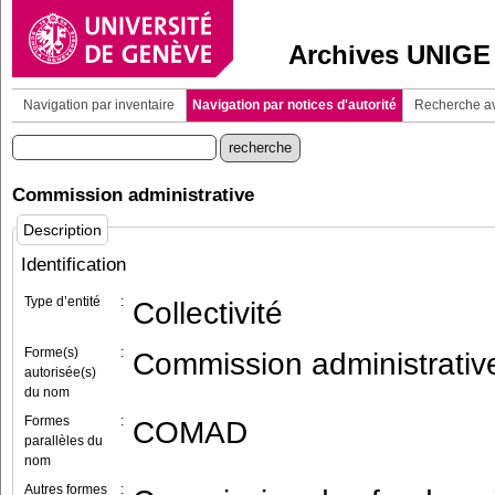
Archives UNIGE
Navigation par inventaire
Navigation par notices d'autorité
Recherche a
Commission administrative
Description
Identification
Type d’entité
:
Collectivité
Forme(s)
:
Commission administrativ
autorisée(s)
du nom
Formes
:
COMAD
parallèles du
nom
Autres formes
: