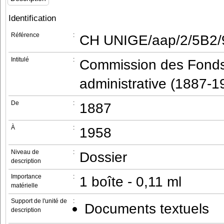
Identification
Référence
:
CH UNIGE/aap/2/5B2/
Intitulé
:
Commission des Fonds 
administrative (1887-1
De
:
1887
À
:
1958
Niveau de
:
Dossier
description
Importance
:
1 boîte - 0,11 ml
matérielle
Support de l'unité de
:
Documents textuels
description