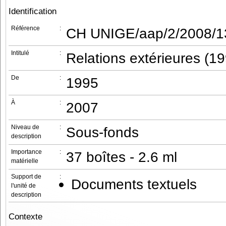
Identification
Référence
:
CH UNIGE/aap/2/2008/1
Intitulé
:
Relations extérieures (1
De
:
1995
À
:
2007
Niveau de
:
Sous-fonds
description
Importance
:
37 boîtes - 2.6 ml
matérielle
Support de
:
Documents textuels
l'unité de
description
Contexte