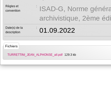
Règles et
:
ISAD-G, Norme générale
convention
archivistique, 2ème éd
Date(s) de la
:
01.09.2022
description
Fichiers
TURRETTINI_JEAN_ALPHONSE_all.pdf
129.3 kb