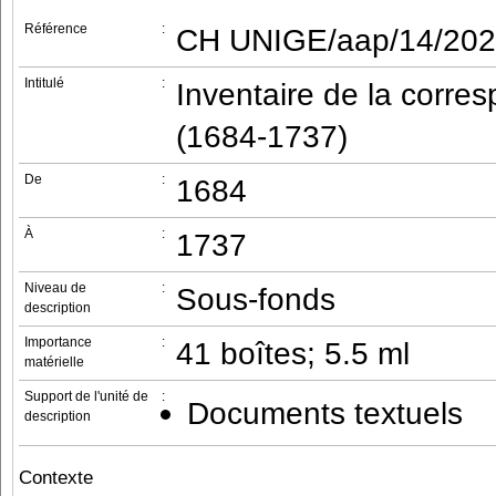
Référence
:
CH UNIGE/aap/14/202
Intitulé
:
Inventaire de la corre
(1684-1737)
De
:
1684
À
:
1737
Niveau de
:
Sous-fonds
description
Importance
:
41 boîtes; 5.5 ml
matérielle
Support de l'unité de
:
Documents textuels
description
Contexte