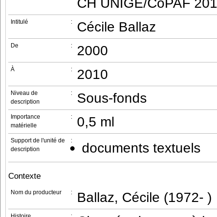
CH UNIGE/CoPAF 201
Intitulé
:
Cécile Ballaz
De
:
2000
À
:
2010
Niveau de
:
Sous-fonds
description
Importance
:
0,5 ml
matérielle
Support de l'unité de
:
documents textuels
description
Contexte
Nom du producteur
:
Ballaz, Cécile (1972- )
Histoire
: