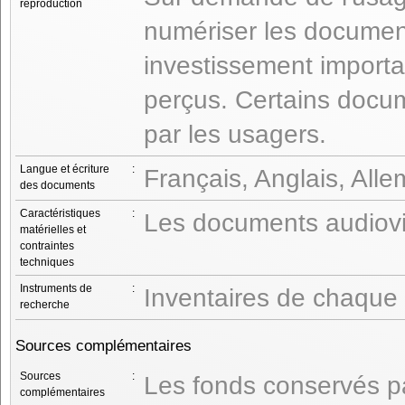
reproduction
numériser les document
investissement importa
perçus. Certains docu
par les usagers.
Langue et écriture
:
Français, Anglais, All
des documents
Caractéristiques
:
Les documents audiovis
matérielles et
contraintes
techniques
Instruments de
:
Inventaires de chaque
recherche
Sources complémentaires
Sources
:
Les fonds conservés pa
complémentaires