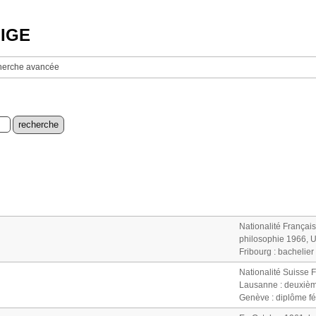
NIGE
erche avancée
Nationalité Françai
philosophie 1966, U
Fribourg : bachelier 
Nationalité Suisse 
Lausanne : deuxièm
Genève : diplôme féd