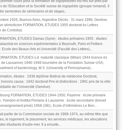
 premier cours pour la formation de logopédistes est mis sur pied par
ces de l'Education et la Société suisse de logopédie (groupe romand). Il
tre semestres de séminaires et de stages...
embre 1926, Buenos Aires, Argentine Décès : 31 mars 1996, Genève,
t un sémioticien FORMATION, ETUDES 1955 doctorat ès Lettres
le de Cordoba)
MATION, ETUDES Damas (Syrie) : études primaires 1955 : études
alauréat en sciences expérimentales à Beyrouth, Paris et Poitiers
: Ecole des Beaux-Arts et Université (Faculté des Lettres)...
MATION, ETUDES s.d. maturité classique (Milan) 1944 licence ès
té de Lausanne) 1946-1948 boursière de la Fondation Suisse-USA,
rtment of bacteriology, M.S. (University of Pennsylvania)...
rmation, études : 1938 diplôme fédéral de médecine Doctorat,
t honoris causa : 1942 doctorat Prix et distinctions : 1991 prix de la ville
daille de l’Université (Genève)
ribourg FORMATION, ETUDES 1944-1950, Payerne : école primaire
 Yverdon et Institut Floriane à Lausanne : école secondaire (brevet
enseignement privé) 1958-1961, Ecole d’infirmières Le Bon...
 fait partie de la Commission sociale de 1968-1974, au même titre que
elles, le logement, le placement, les services médicaux, les allocations
 des étudiants d'outre-mer. Il a ensuite...