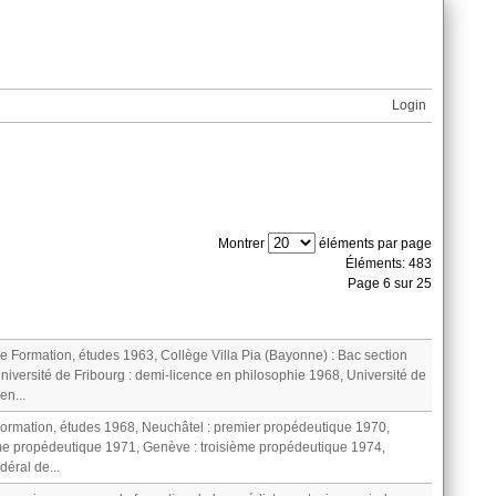
Login
Montrer
éléments par page
Éléments: 483
Page 6 sur 25
se Formation, études 1963, Collège Villa Pia (Bayonne) : Bac section
niversité de Fribourg : demi-licence en philosophie 1968, Université de
en...
Formation, études 1968, Neuchâtel : premier propédeutique 1970,
e propédeutique 1971, Genève : troisième propédeutique 1974,
éral de...