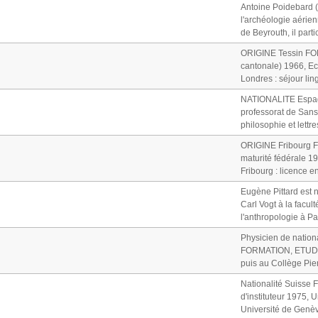
Antoine Poidebard 
l'archéologie aérie
de Beyrouth, il part
ORIGINE Tessin FOR
cantonale) 1966, Ec
Londres : séjour ling
NATIONALITE Espag
professorat de Sans
philosophie et lettr
ORIGINE Fribourg F
maturité fédérale 1
Fribourg : licence e
Eugène Pittard est n
Carl Vogt à la facul
l'anthropologie à Pa
Physicien de nation
FORMATION, ETUDES 
puis au Collège Pie
Nationalité Suisse 
d'instituteur 1975, 
Université de Genève