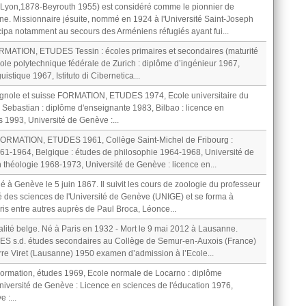
(Lyon,1878-Beyrouth 1955) est considéré comme le pionnier de
nne. Missionnaire jésuite, nommé en 1924 à l'Université Saint-Joseph
icipa notamment au secours des Arméniens réfugiés ayant fui...
MATION, ETUDES Tessin : écoles primaires et secondaires (maturité
ole polytechnique fédérale de Zurich : diplôme d’ingénieur 1967,
uistique 1967, Istituto di Cibernetica...
nole et suisse FORMATION, ETUDES 1974, Ecole universitaire du
 Sebastian : diplôme d'enseignante 1983, Bilbao : licence en
es 1993, Université de Genève :...
ORMATION, ETUDES 1961, Collège Saint-Michel de Fribourg :
961-1964, Belgique : études de philosophie 1964-1968, Université de
n théologie 1968-1973, Université de Genève : licence en...
é à Genève le 5 juin 1867. Il suivit les cours de zoologie du professeur
té des sciences de l'Université de Genève (UNIGE) et se forma à
ris entre autres auprès de Paul Broca, Léonce...
alité belge. Né à Paris en 1932 - Mort le 9 mai 2012 à Lausanne.
s.d. études secondaires au Collège de Semur-en-Auxois (France)
rre Viret (Lausanne) 1950 examen d’admission à l’Ecole...
Formation, études 1969, Ecole normale de Locarno : diplôme
Université de Genève : Licence en sciences de l'éducation 1976,
 :...