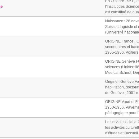
En Octobre 1961, le
ie
l'Institut des Scien
est constitué de qua
Naissance : 28 nov
Suisse Linguiste e
(Université nationa
ORIGINE France FOR
secondaires et bacc
1955-1956, Poitiers 
ORIGINE Genève FOR
sciences (Universi
Medical School, Depa
Origine : Genève Fo
habilitation, doctora
de Genève ; 2001 mé
ORIGINE Vaud et F
1950-1956, Payerne,
pédagogique pour l’
Le service social a
les activités cultur
d'études et l'accueil